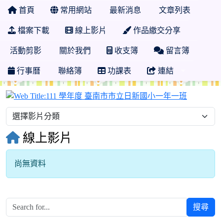
首頁
常用網站
最新消息
文章列表
檔案下載
線上影片
作品繳交分享
活動剪影
關於我們
收支簿
留言簿
行事曆
聯絡簿
功課表
連結
111 學
線上影片
尚無資料
搜尋