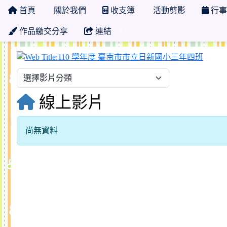
首頁
關於我們
收支簿
活動剪影
行事
作品繳交分享
連結
110
線上影片
尚無資料