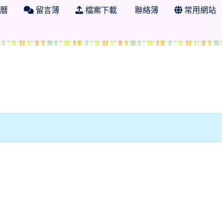
曆
留言簿
檔案下載
聯絡簿
常用網站
 學年度 臺南市市立日新國小三年四班