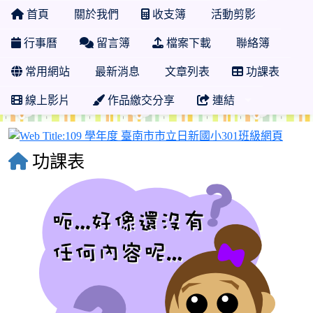
首頁
關於我們
收支簿
活動剪影
行事曆
留言簿
檔案下載
聯絡簿
常用網站
最新消息
文章列表
功課表
線上影片
作品繳交分享
連結
109
功課表