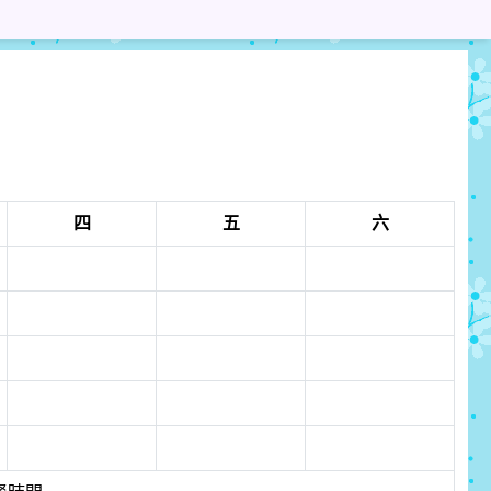
d pdf
四
五
六