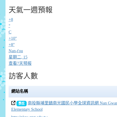
天氣一週預報
+
8
°
C
+
10°
+
8°
Nan-t'ou
星期二, 15
查看7天预报
訪客人數
網站名稱
南投縣埔里鎮南光國民小學全球資訊網 Nan Gwan
學校
Elementary School