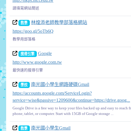
http://nkps.ntct.edu.tw
請填寫網站簡述
林煌添老師教學部落格網站
教學
https://goo.gl/5oTb6Q
教學用部落格
Google
搜尋引擎
http://www.google.com.tw
最快速的搜尋引擎
南光國小學生網路硬碟Gmail
學校
https://accounts.google.com/ServiceLogin?
service=wise&passive=1209600&continue=https://drive.goog...
Google Drive is a free way to keep your files backed up and easy to reach 
phone, tablet, or computer. Start with 15GB of Google storage ...
南光國小學生Gmail
教學