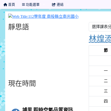
首頁
功能選單
連結
112學年度 南投
靜思語
林煌
節
一
二
現在時間
三
四