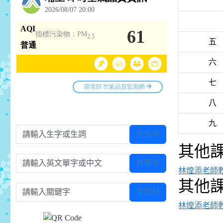
五
六
七
八
九
請輸入生字或生詞
查生字
其他
請輸入英文單字或中文
查單字
林煌添老師
其他
請輸入關鍵字
查百科
林煌添老師