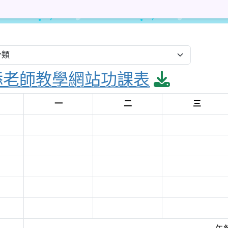
縣立南光國小
downloa
添老師教學網站功課表
一
二
三