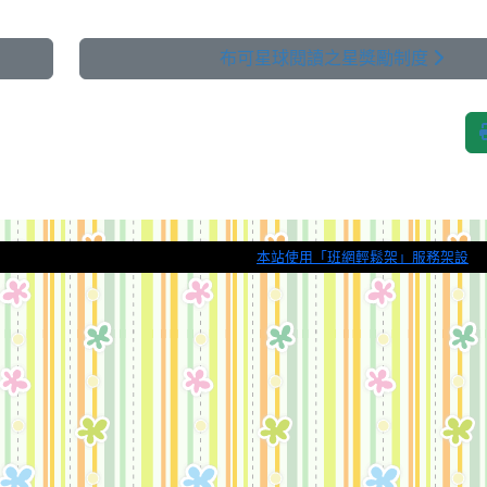
布可星球閱讀之星獎勵制度
本站使用「班網輕鬆架」服務架設