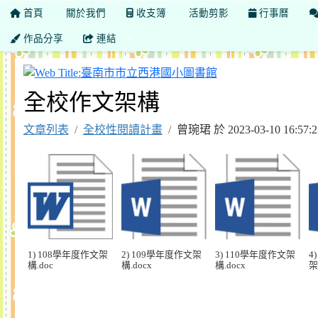
首頁
關於我們
收支簿
活動剪影
行事曆
作品分享
連結
臺南市市立西港國
全校作文架構
文章列表
全校性閱讀計畫
曾琬珺 於 2023-03-10 16:
1) 108學年度作文架
2) 109學年度作文架
3) 110學年度作文架
4
構.doc
構.docx
構.docx
架