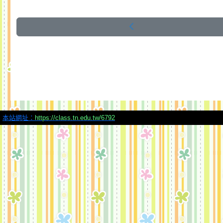
本站網址：
https://class.tn.edu.tw/6792