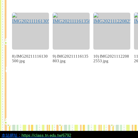
8) IMG20211116130
9) IMG20211116135
10) IMG2021112208
1
500.jpg
803.jpg
2553.jpg
26
本站網址：
https://class.tn.edu.tw/6792