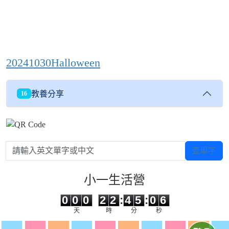
20241030Halloween
教養分享
16
請輸入英文單字或中文
查單字
小一生活營
0
0
0
2
2
4
5
0
6
0
0
0
2
2
:
4
5
:
0
6
天
時
分
秒