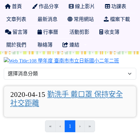
首頁
作品分享
線上影片
功課表
文章列表
最新消息
常用網站
檔案下載
留言簿
行事曆
活動剪影
收支簿
關於我們
聯絡簿
連結
108 
2020-04-15
勤洗手 戴口罩 保持安全
社交距離
(目前頁次)
«
‹
1
›
»