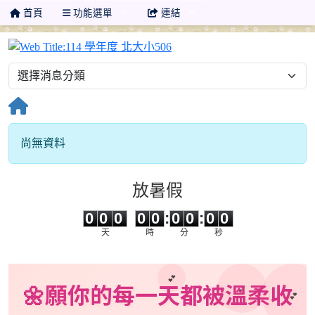
首頁
功能選單
連結
114 學年度 北大小506
尚無資料
放暑假
0
0
0
0
0
0
0
0
0
0
0
0
0
0
:
0
0
:
0
0
天
時
分
秒