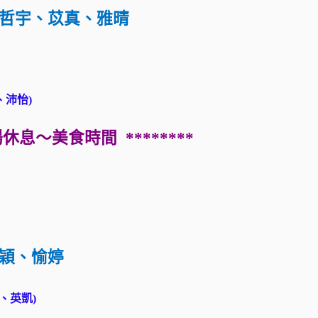
哲宇、苡真、雅晴
、沛怡)
休息～美食時間 ********
穎、愉婷
、英凱)