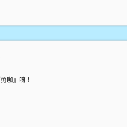
～
『勇咖』唷！