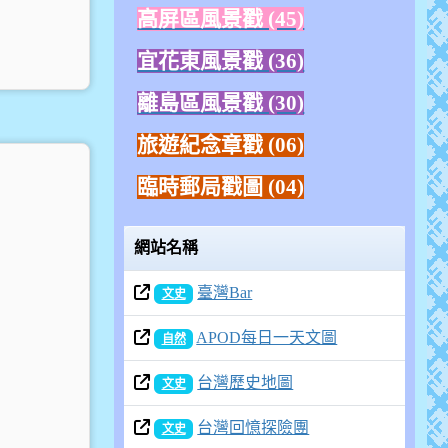
高屏區風景戳 (45)
宜花東風景戳 (36)
離島區風景戳 (30)
旅遊紀念章戳
(06)
臨時郵局戳圖 (04)
網站名稱
臺灣Bar
文史
APOD每日一天文圖
自然
台灣歷史地圖
文史
台灣回憶探險團
文史