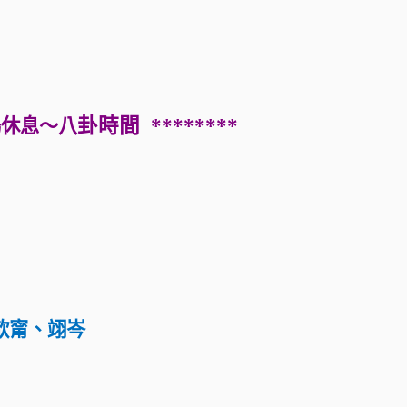
卦時間 ********
場休息～八
歆甯、翊岑