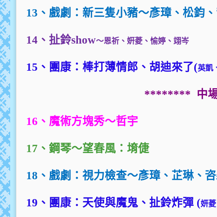
13
、戲劇：新三隻小豬～彥璋、松鈞、
14
、扯鈴show
～恩祈、姸菱、愉婷、翊岑
15
、團康：棒打薄情郎、胡迪來了(
英凱
********
中場
16
、魔術方塊秀～哲宇
17
、鋼琴～望春風：堉倢
18
、戲劇：視力檢查～彥璋、芷琳、咨
19
、團康：天使與魔鬼、扯鈴炸彈 (
妍菱