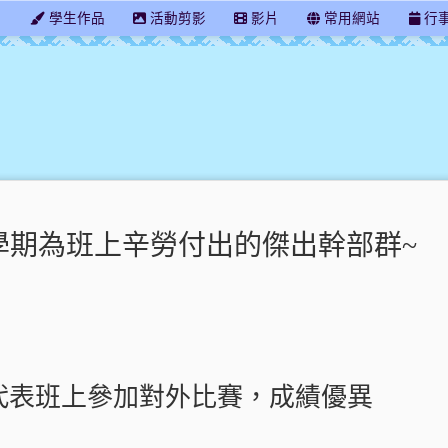
學
學生作品
活動剪影
影片
常用網站
行
臺中市長安國小603班
這學期為班上辛勞付出的傑出幹部群~
學期代表班上參加對外比賽，成績優異