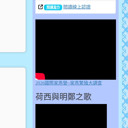
閱讀線上認證
閱讀寫作
2026國際家燕營~家燕繁殖大調查
荷西與明鄭之歌