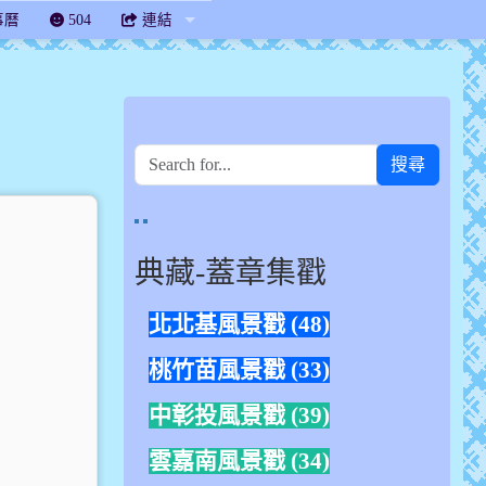
事曆
504
連結
搜尋
link to https://sites.google.com/mail.chanes.
link to https://www.flickr.com/photos/163931878
典藏-蓋章集戳
北北基風景戳 (48)
桃竹苗風景戳 (33)
中彰投風景戳 (39)
雲嘉南風景戳 (34)