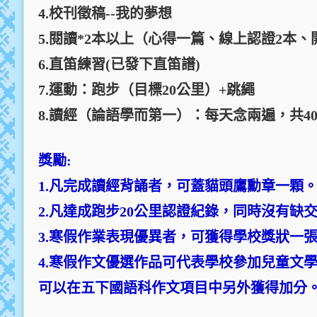
4.校刊徵稿--我的夢想
5.閱讀*2本以上（心得一篇、線上認證2本、
6.直笛練習(已發下直笛譜)
7.運動：跑步（目標20公里）+跳繩
8.讀經（論語學而第一）：每天念兩遍，共40
獎勵:
1.凡完成讀經背誦者，可蓋貓頭鷹勳章一顆
2.凡達成跑步20公里認證紀錄，同時沒有
3.寒假作業表現優異者，可獲得學校獎狀一
4.寒假作文優選作品可代表學校參加兒童文
可以在五下國語科作文項目中另外獲得加分