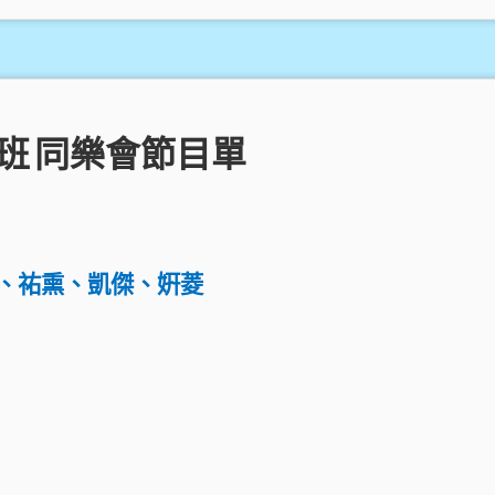
班
同樂會節目單
、祐熏、凱傑、姸菱