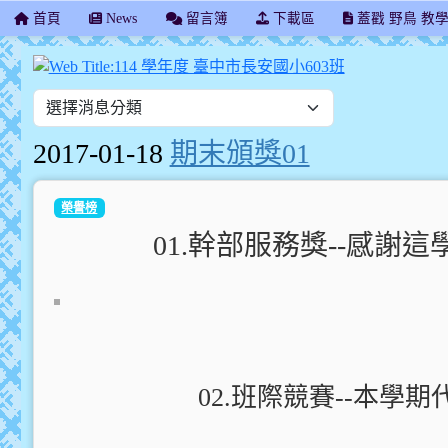
首頁
News
留言簿
下載區
蓋戳 野鳥 教
114 學年度 
2017-01-18
期末頒獎01
榮譽榜
01.幹部服務獎--感謝
02.班際競賽--本