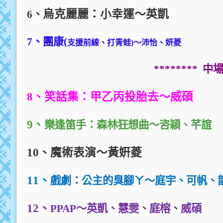
烏克麗麗：小幸運～英凱
6
、
7
、團康(
支援前線、打青蛙)
～沛怡、妍菱
********
中
8
、笑話集：甲乙丙投胎去～威碩
9
、
樂逢笛手：森林狂想曲～咨穎、芊誼
10
、魔術表演～黃姸菱
11
、
戲劇：公主的臭腳ㄚ～庭宇、可帆、
12
、
PPAP
～英凱、慧雯、庭榕、威碩