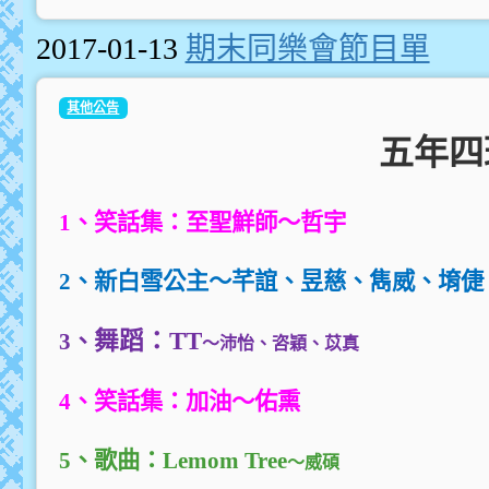
2017-01-13
期末同樂會節目單
其他公告
五年四
1
、笑話集：至聖鮮師～哲宇
2
、
新白雪公主～芊誼、昱慈、雋威、堉倢
舞蹈：TT
3
、
～沛怡、咨穎、苡真
4
、笑話集：加油～佑熏
5
、歌曲：Lemom Tree
～威碩