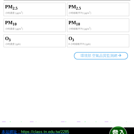
本站網址：
https://class.tn.edu.tw/2285