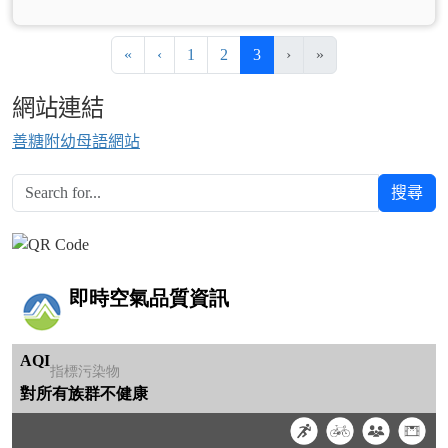
第一頁
上一頁
(目前頁次)
«
‹
1
2
3
›
»
網站連結
善糖附幼母語網站
搜尋