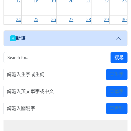
17
18
19
20
21
22
23
24
25
26
27
28
29
30
31
1
2
3
4
5
6
新詩
4
搜尋
請輸入生字或生詞
查生字
請輸入英文單字或中文
查單字
請輸入關鍵字
查百科