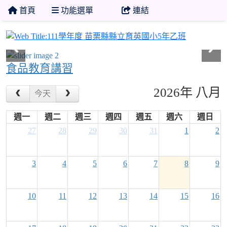
首頁
功能選單
連結
111學年
食品教育講習
2026年 八月
今天
週一
週二
週三
週四
週五
週六
週日
27
28
29
30
31
1
2
3
4
5
6
7
8
9
10
11
12
13
14
15
16