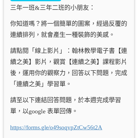
三年一班&三年二班的小朋友：
你知道嗎？將一個簡單的圖案，經過反覆的
連續排列，就會產生一種裝飾的美感。
請點閱「線上影片」：翰林教學電子書【連
續之美】影片，觀賞【連續之美】課程影片
後，運用你的觀察力，回答以下問題，完成
「連續之美」學習單。
請至以下連結回答問題，於本週完成學習
單，以google 表單回傳。
https://forms.gle/o49soqvpZtCw56t2A