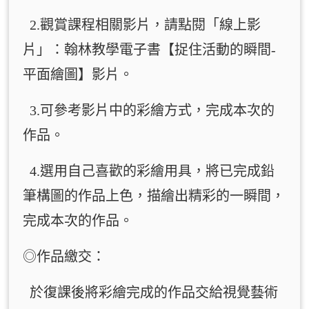
2.
觀賞課程相關影片，請點閱「線上影
片」：翰林教學電子書【捉住活動的瞬間-
平面繪圖】影片。
3.
可參考影片中的彩繪方式，完成本次的
作品。
4.
選用自己喜歡的彩繪用具，將已完成鉛
筆構圖的作品上色，描繪出精彩的一瞬間，
完成本次的作品。
◎作品繳交：
於復課後將彩繪完成的作品交給視覺藝術