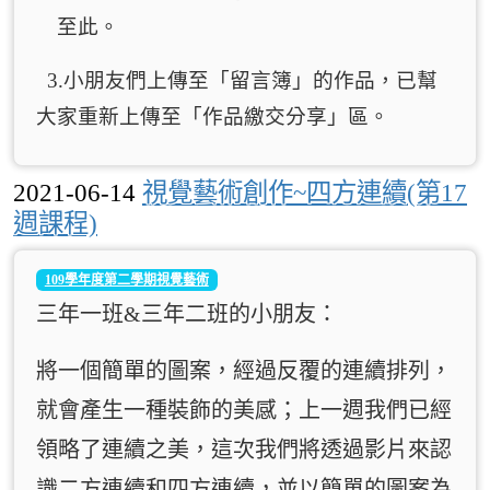
至此。
3.
小朋友們上傳至「留言簿」的作品，已幫
大家重新上傳至「作品繳交分享」區。
2021-06-14
視覺藝術創作~四方連續(第17
週課程)
109學年度第二學期視覺藝術
三年一班&三年二班的小朋友：
將一個簡單的圖案，經過反覆的連續排列，
就會產生一種裝飾的美感；上一週我們已經
領略了連續之美，這次我們將透過影片來認
識二方連續和四方連續，並以簡單的圖案為