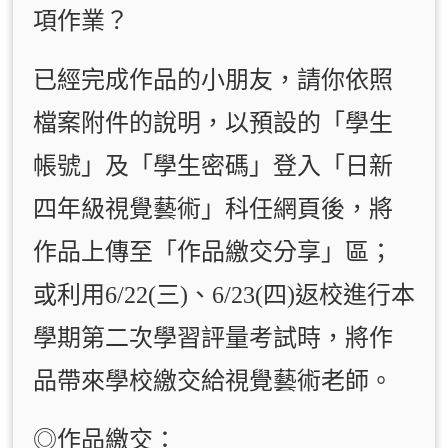
項作業？
已經完成作品的小朋友，請你依照
檔案附件的說明，以預設的「學生
帳號」及「學生密碼」登入「日新
四年級視覺藝術」科任網頁後，將
作品上傳至「作品繳交分享」區；
或利用6/22(三)
、
6/23(四)返校進行本
學期第二次學習評量考試時，將作
品帶來學校繳交給視覺藝術老師。
◎作品繳交：