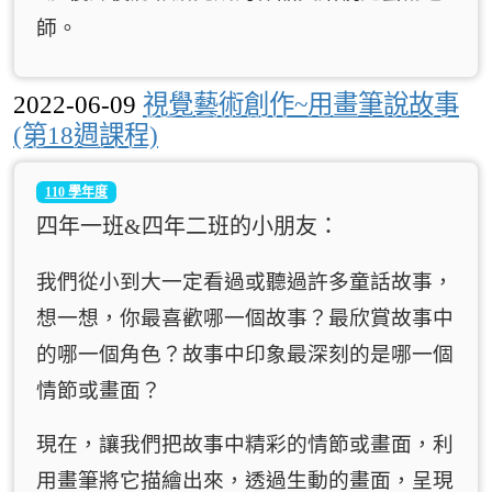
師。
2022-06-09
視覺藝術創作~用畫筆說故事
(第18週課程)
110 學年度
四年一班&四年二班的小朋友：
我們從小到大一定看過或聽過許多童話故事，
想一想，你最喜歡哪一個故事？最欣賞故事中
的哪一個角色？故事中印象最深刻的是哪一個
情節或畫面？
現在，讓我們把故事中精彩的情節或畫面，利
用畫筆將它描繪出來，透過生動的畫面，呈現