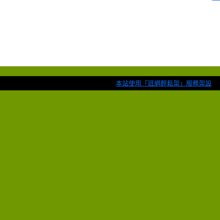
本站使用「班網輕鬆架」服務架設