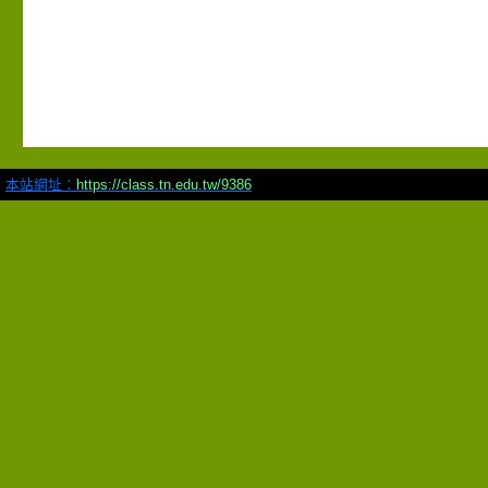
本站網址：
https://class.tn.edu.tw/9386