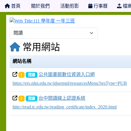
首頁
關於我們
活動剪影
行事曆
檔
111 學年度 一年三班
常用網站
網站名稱
公共圖書館數位資源入口網
1
閱讀
https://ers.nlpi.edu.tw/idsermpl/resourcesMenu?resType=PUB
台中閱讀線上認證系統
2
閱讀
http://read.tc.edu.tw/reading_certificate/index_2020.html