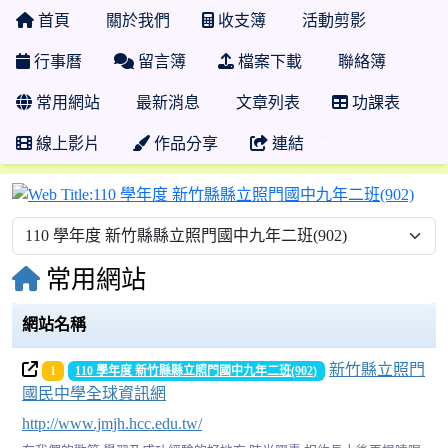
首頁
關於我們
收支簿
活動剪影
行事曆
留言簿
檔案下載
聯絡簿
常用網站
最新消息
文章列表
功課表
線上影片
作品分享
連結
11
常用網站
網站名稱
新竹縣立照門
1
110 學年度 新竹縣縣立照門國中九年二班(902)
國民中學全球資訊網
http://www.jmjh.hcc.edu.tw/