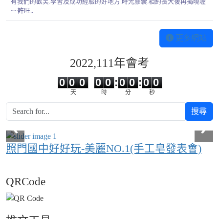
有我們的歡笑.學習及成功經驗的好地方.時光膠囊.相約長大後再揭曉喔
~~許旺..
更多網站
2022,111年會考
0
0
0
0
0
0
0
0
0
0
0
0
0
0
:
0
0
:
0
0
天
時
分
秒
搜尋
照門國中好好玩-美麗NO.1(手工皂發表會)
QRCode