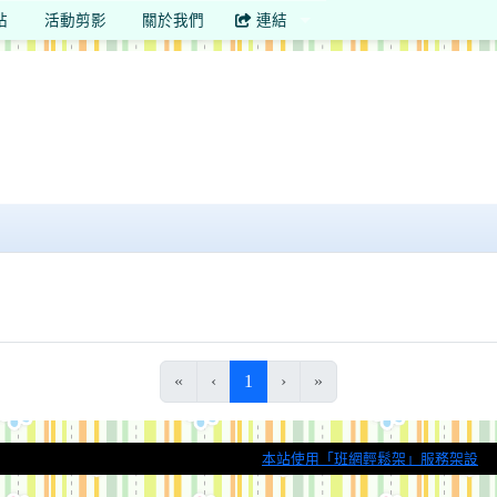
站
活動剪影
關於我們
連結
(目前頁次)
«
‹
1
›
»
本站使用「班網輕鬆架」服務架設