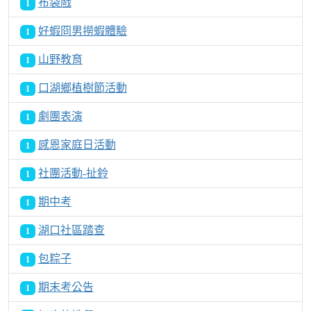
布袋戲
1
好蝦冏男撈蝦體驗
1
山野教育
1
口湖鄉植樹節活動
1
劇團表演
1
感恩家庭日活動
1
社團活動-扯鈴
1
期中考
1
湖口社區踏查
1
包粽子
1
期末考公告
1