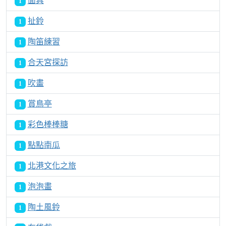
面具
1
扯鈴
1
陶笛練習
1
合天宮探訪
1
吹畫
1
賞鳥亭
1
彩色棒棒糖
1
點點南瓜
1
北港文化之旅
1
泡泡畫
1
陶土風鈴
1