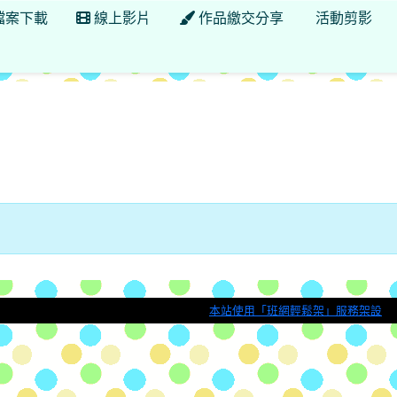
檔案下載
線上影片
作品繳交分享
活動剪影
縣縣立馬蘭國小馬蘭國小附設幼兒園
本站使用「班網輕鬆架」服務架設