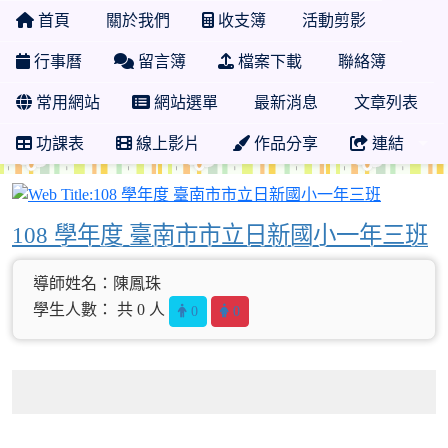
首頁
關於我們
收支簿
活動剪影
行事曆
留言簿
檔案下載
聯絡簿
常用網站
網站選單
最新消息
文章列表
功課表
線上影片
作品分享
連結
108 
108 學年度 臺南市市立日新國小一年三班
導師姓名：陳鳳珠
學生人數： 共 0 人
0
0