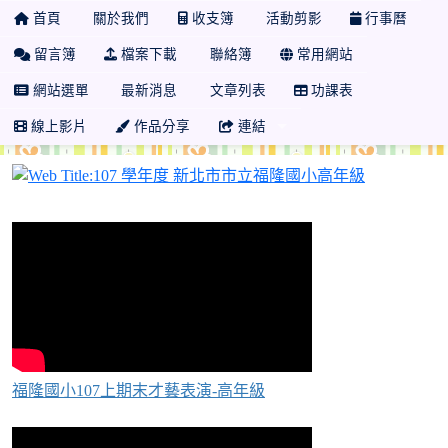
首頁
關於我們
收支簿
活動剪影
行事曆
留言簿
檔案下載
聯絡簿
常用網站
網站選單
最新消息
文章列表
功課表
線上影片
作品分享
連結
107 學年
福隆國小107上期末才藝表演-高年級