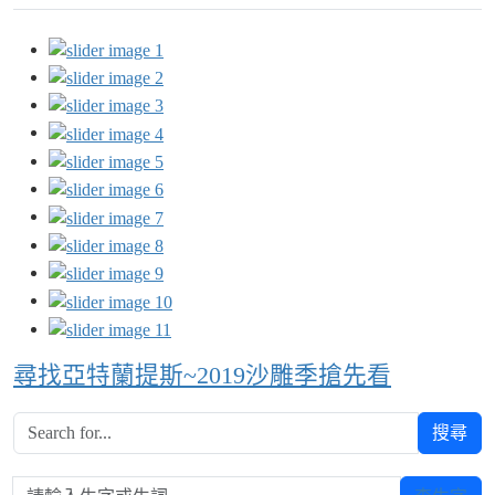
尋找亞特蘭提斯~2019沙雕季搶先看
搜尋
請輸入生字或生詞