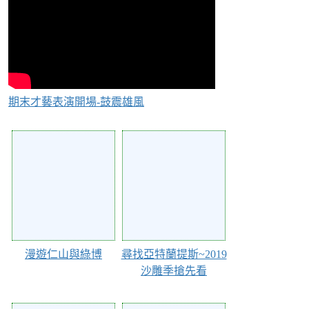
期末才藝表演開場-鼓震雄風
Action of 44212
Action of 44209
漫遊仁山與綠博
尋找亞特蘭提斯~2019
沙雕季搶先看