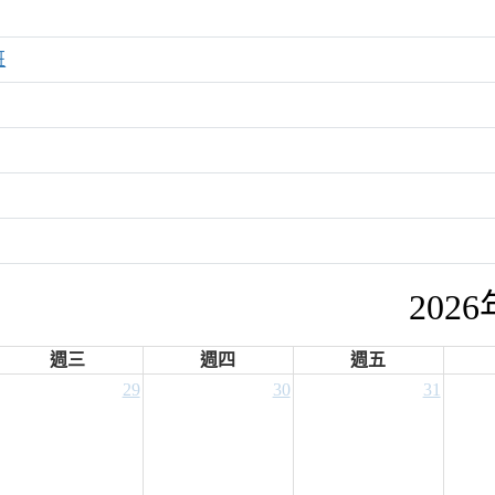
班
202
週三
週四
週五
29
30
31