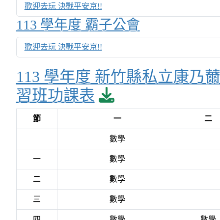
歡迎去玩 決戰平安京!!
113 學年度 霸子公會
歡迎去玩 決戰平安京!!
113 學年度 新竹縣私立康乃
download pdf
習班功課表
節
一
二
數學
一
數學
二
數學
三
數學
四
數學
數學