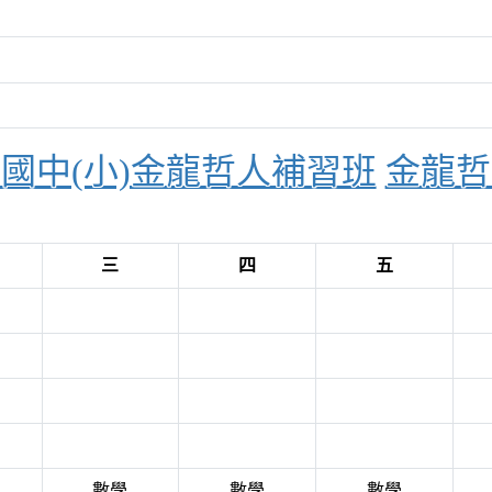
薾國中(小)金龍哲人補習班
金龍哲
三
四
五
數學
數學
數學