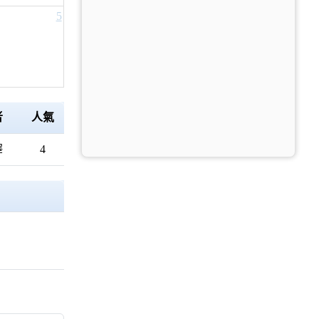
5
者
人氣
澤
4