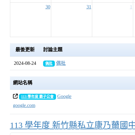
30
31
1
最後更新
討論主題
2024-08-24
偶批
偶批
網站名稱
Google
113 學年度 霸子公會
google.com
Over View
113 學年度 新竹縣私立康乃薾國