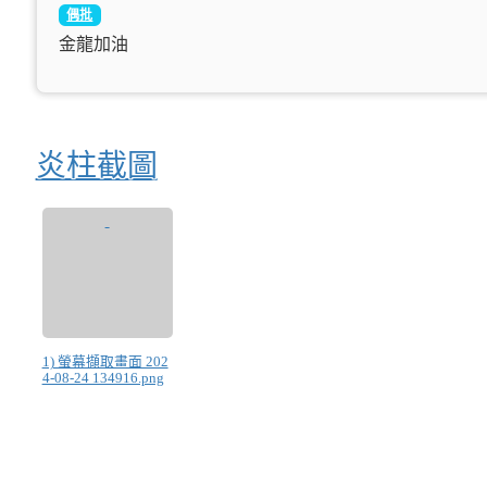
偶批
金龍加油
炎柱截圖
1) 螢幕擷取畫面 202
4-08-24 134916.png