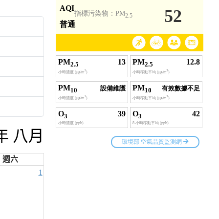
6年 八月
週六
1