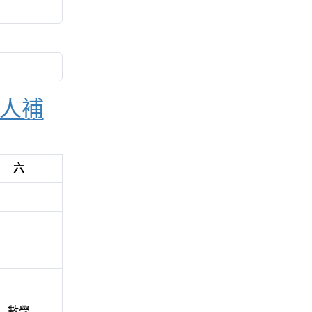
人補
六
數學