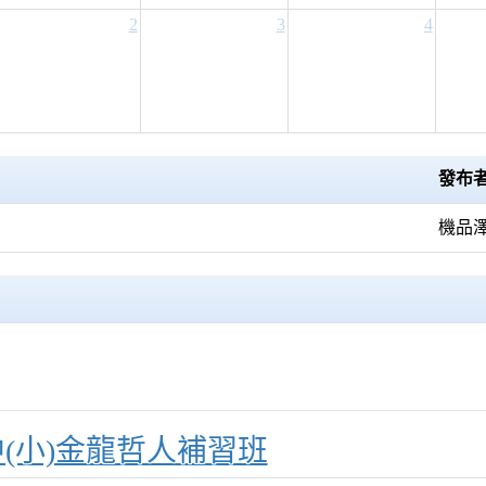
2
3
4
發布
機品
中(小)金龍哲人補習班