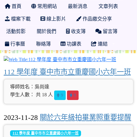
首頁
常用網站
最新消息
文章列表
檔案下載
線上影片
作品繳交分享
活動剪影
關於我們
收支簿
留言簿
行事曆
聯絡簿
功課表
連結
112 學
112 學年度 臺中市市立重慶國小六年一班
導師姓名：吳尚達
學生人數： 共 18 人
9
9
2023-11-28
關於六年級拍畢業照重要提醒
112 學年度 臺中市市立重慶國小六年一班