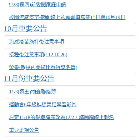
9/28(週四)前愛閱家庭申請
校園流感疫苗接種 線上意願書填寫截止日期10月19日
10月重要公告
流感疫苗施打後注意事項
接種後注意事項(112.10.26)
榮譽榜(校內美術比賽得獎名單)
11月份重要公告
11/3(週五)抽查聯絡簿
運動會6年級進場舞蹈學習影片
原定11/18的親職講座改為12/2，請踴躍線上報名
重要班規公告