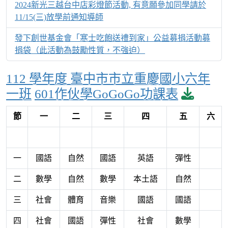
2024新光三越台中店彩燈節活動, 有意願參加同學請於
11/15(三)放學前通知導師
發下創世基金會「寒士吃飽送禮到家」公益募捐活動募
捐袋（此活動為鼓勵性質，不強迫）
112 學年度 臺中市市立重慶國小六年
downl
一班
601作伙學GoGoGo功課表
節
一
二
三
四
五
六
一
國語
自然
國語
英語
彈性
二
數學
自然
數學
本土語
自然
三
社會
體育
音樂
國語
國語
四
社會
國語
彈性
社會
數學