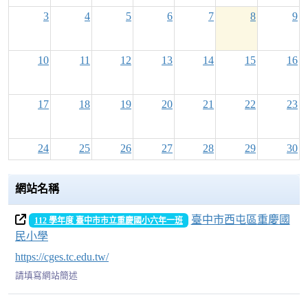
3
4
5
6
7
8
9
10
11
12
13
14
15
16
17
18
19
20
21
22
23
24
25
26
27
28
29
30
網站名稱
31
1
2
3
4
5
6
臺中市西屯區重慶國
112 學年度 臺中市市立重慶國小六年一班
民小學
https://cges.tc.edu.tw/
請填寫網站簡述