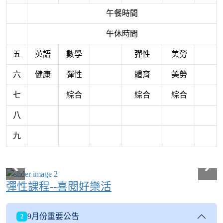
午餐時間
午休時間
五
英語
數學
彈性
美勞
六
健康
彈性
體育
美勞
七
綜合
綜合
綜合
八
九
彈性課程--喜閱好樂活
9月份重要公告
2