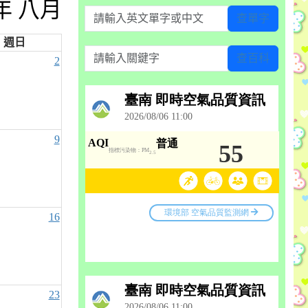
6年 八月
請輸入英文單字或中文
查單字
週日
請輸入關鍵字
查百科
2
9
16
23