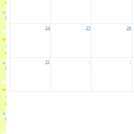
24
25
26
31
1
2
Over View