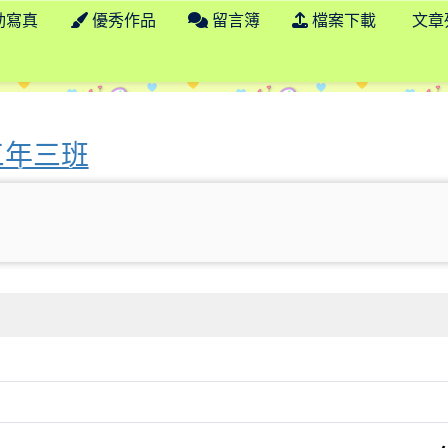
動寫真
優秀作品
留言簿
檔案下載
文章
 學年度 臺南市市立日新國小三年三班
三年三班