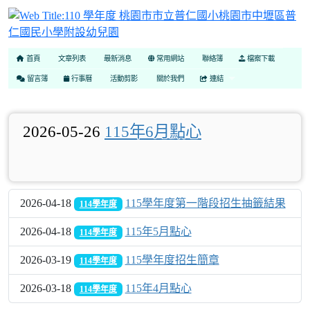
首頁
文章列表
最新消息
常用網站
聯絡簿
檔案下載
留言簿
行事曆
活動剪影
關於我們
連結
2026-05-26
115年6月點心
2026-04-18
115學年度第一階段招生抽籤結果
114學年度
2026-04-18
115年5月點心
114學年度
2026-03-19
115學年度招生簡章
114學年度
2026-03-18
115年4月點心
114學年度