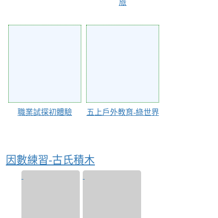
旅
Action of 83350
Action of 81217
職業試探初體驗
五上戶外教育-綠世界
因數練習-古氏積木