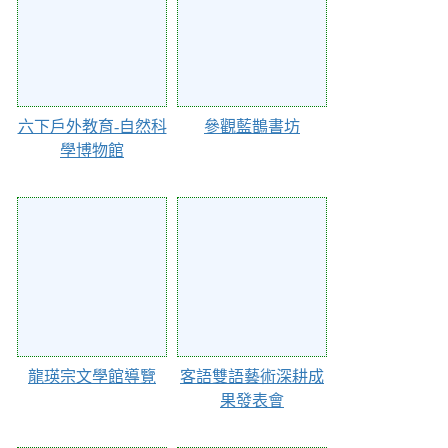
六下戶外教育-自然科
參觀藍鵲書坊
學博物館
Action of 98276
Action of 97465
龍瑛宗文學館導覽
客語雙語藝術深耕成
果發表會