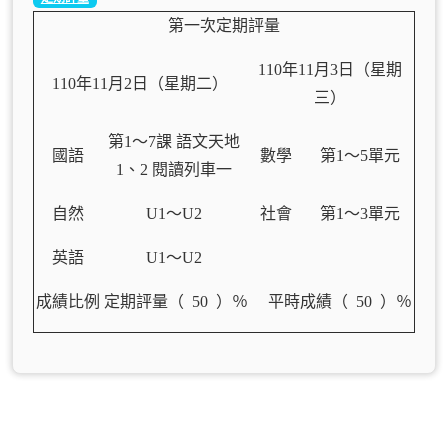
第一次定期評量
110
年11
月3日（星期
110
年11
月2日（星期二）
三）
第1
～7課 語文天地
國語
數學
第1
～5單元
1、2 閱讀列車一
自然
U1
～U2
社會
第1
～3單元
英語
U1
～U2
成績比例
定期評量（ 50
）％ 平時成績（ 50 ）％