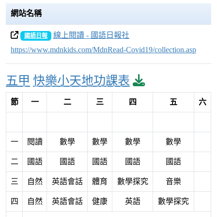
網站名稱
線上閱讀 - 國語日報社
國語日報
https://www.mdnkids.com/MdnRead-Covid19/collection.asp
Over View
download pdf
五甲
快樂小天地功課表
節
一
二
三
四
五
六
一
閱讀
數學
數學
數學
數學
二
國語
國語
國語
國語
國語
三
自然
英語會話
體育
數學探究
音樂
四
自然
英語會話
健康
英語
數學探究