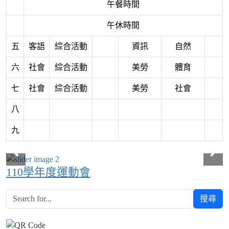
午餐時間
午休時間
五
客語
綜合活動
資訊
自然
六
社會
綜合活動
美勞
體育
七
社會
綜合活動
美勞
社會
八
九
110學年度運動會
搜尋