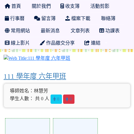
首頁
關於我們
收支簿
活動剪影
行事曆
留言簿
檔案下載
聯絡簿
常用網站
最新消息
文章列表
功課表
線上影片
作品繳交分享
連結
111 學年度 六年甲班
111 學年度 六年甲班
導師姓名：林慧芳
學生人數： 共 0 人
0
0
Action of 101270
Action of 99936