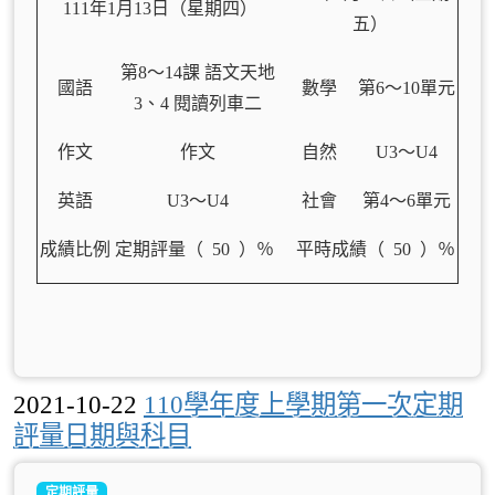
111
年1
月13日（星期四）
五）
第8
～14課 語文天地
國語
數學
第6
～10單元
3、4 閱讀列車二
作文
作文
自然
U3
～U4
英語
U3
～U4
社會
第4
～6單元
成績比例
定期評量（ 50
）％ 平時成績（ 50 ）％
2021-10-22
110學年度上學期第一次定期
評量日期與科目
定期評量