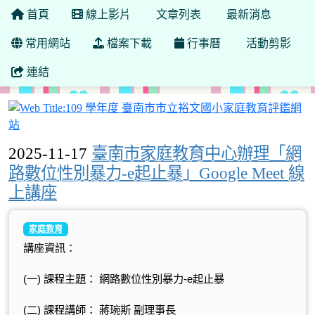
首頁
線上影片
文章列表
最新消息
常用網站
檔案下載
行事曆
活動剪影
連結
2025-11-17
臺南市家庭教育中心辦理「網
路數位性別暴力-e起止暴」Google Meet 線
上講座
家庭教育
講座資訊：
(
一
)
課程主題：
網路數位性別暴力
-e
起止暴
(
二
)
課程講師：
蔣琬斯
副理事長