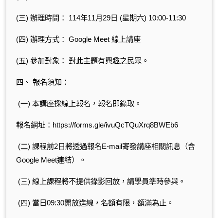
(
三
)
辦理時間：
114
年
11
月
29
日
(
星期六
) 10:00-11:30
(
四
)
辦理方式：
Google Meet
線上講座
(
五
)
參加對象：
對此主題有興趣之民眾。
四、
報名須知：
(
一
)
本講座採線上報名，報名即錄取。
報名網址：
https://forms.gle/ivuQcTQuXrq8BWEb6
(
二
)
課程前
2
日將透過報名
E-mail
寄發講座相關訊息（含
Google Meet
連結）。
(
三
)
線上課程將不提供錄影回放，請學員準時參與。
(
四
)
當日
09:30
開放進線，名額有限，額滿為止。