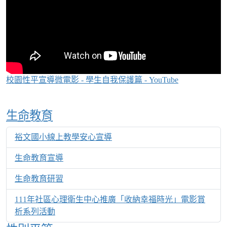
校園性平宣導微電影 - 學生自我保護篇 - YouTube
Over View
生命教育
裕文國小線上教學安心宣導
生命教育宣導
生命教育研習
111年社區心理衛生中心推廣「收納幸福時光」電影賞
析系列活動