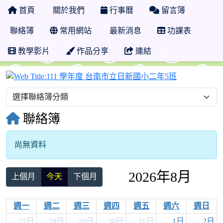
首頁
關於我們
行事曆
留言簿
聯絡簿
常用網站
最新消息
功課表
教學影片
作品分享
連結
111 學年度
聯絡簿
尚無資料
2026年8月
上個月
今天
下個月
週一
週二
週三
週四
週五
週六
週日
27日
28日
29日
30日
31日
1日
2日