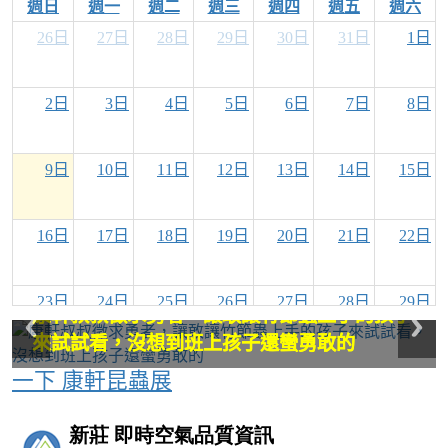
週日
週一
週二
週三
週四
週五
週六
26日
27日
28日
29日
30日
31日
1日
2日
3日
4日
5日
6日
7日
8日
9日
10日
11日
12日
13日
14日
15日
16日
17日
18日
19日
20日
21日
22日
23日
24日
25日
26日
27日
28日
29日
康軒叔叔徵求勇者，讓敢讓竹節蟲上手的孩子
康軒叔叔徵求勇者，讓敢讓竹節蟲上手的孩子
這隻馬陸真的很大隻，長相有點可怕
這隻馬陸真的很大隻，長相有點可怕
來試試看，沒想到班上孩子還蠻勇敢的
來試試看，沒想到班上孩子還蠻勇敢的
30日
31日
1日
2日
3日
4日
5日
一下 康軒昆蟲展