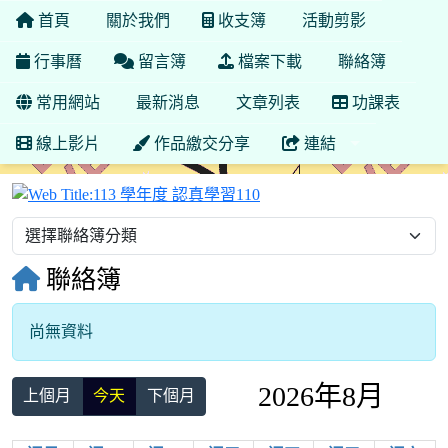
首頁
關於我們
收支簿
活動剪影
行事曆
留言簿
檔案下載
聯絡簿
常用網站
最新消息
文章列表
功課表
線上影片
作品繳交分享
連結
113 學年度 認真學習110
聯絡簿
尚無資料
2026年8月
上個月
今天
下個月