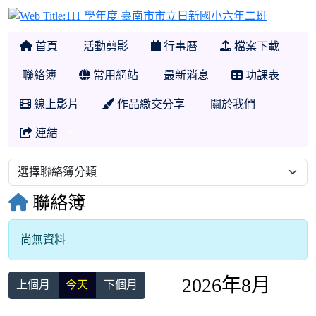
111 學
首頁
活動剪影
行事曆
檔案下載
聯絡簿
常用網站
最新消息
功課表
線上影片
作品繳交分享
關於我們
連結
聯絡簿
尚無資料
2026年8月
上個月
今天
下個月