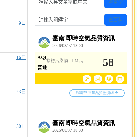
查單字
請輸入關鍵字
查百科
9日
16日
23日
30日