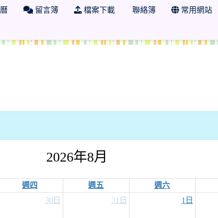
曆
留言簿
檔案下載
聯絡簿
常用網站
 學年度 臺南市市立日新國小四年五班
2026年8月
週四
週五
週六
30日
31日
1日