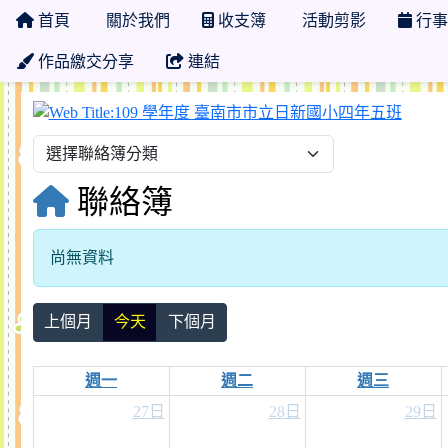
首頁
關於我們
收支簿
活動剪影
行事
作品繳交分享
連結
109
聯絡簿
尚無資料
上個月
今天
下個月
週一
週二
週三
27日
28日
29日