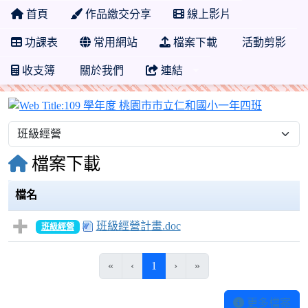
首頁
作品繳交分享
線上影片
功課表
常用網站
檔案下載
活動剪影
收支簿
關於我們
連結
109 
檔案下載
檔名
班級經營計畫.doc
班級經營
(目前頁次)
«
‹
1
›
»
更多檔案