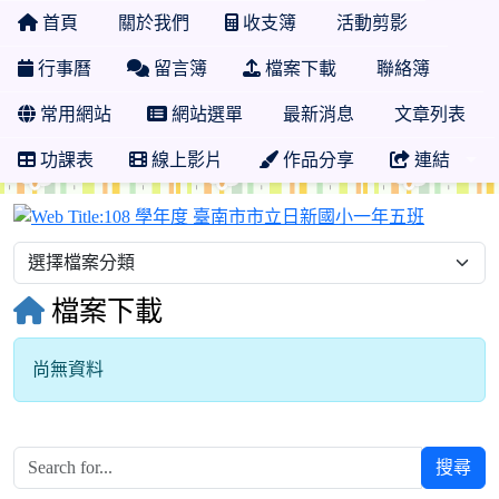
首頁
關於我們
收支簿
活動剪影
行事曆
留言簿
檔案下載
聯絡簿
常用網站
網站選單
最新消息
文章列表
功課表
線上影片
作品分享
連結
108 
檔案下載
尚無資料
搜尋