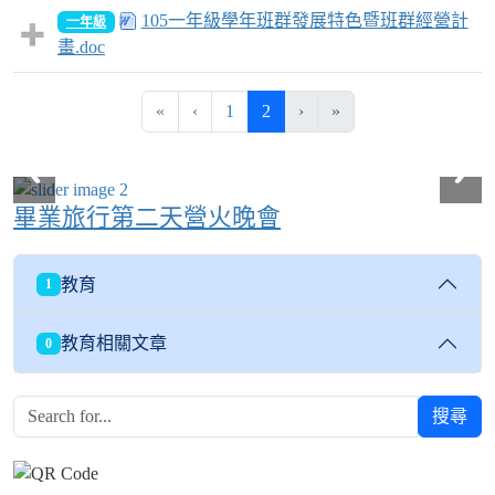
105一年級學年班群發展特色暨班群經營計
一年級
畫.doc
第一頁
上一頁
(目前頁次)
«
‹
1
2
›
»
畢業旅行第二天營火晚會
教育
1
教育相關文章
0
搜尋