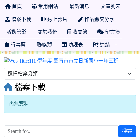
首頁
常用網站
最新消息
文章列表
檔案下載
線上影片
作品繳交分享
活動剪影
關於我們
收支簿
留言簿
行事曆
聯絡簿
功課表
連結
111 學
檔案下載
尚無資料
搜尋