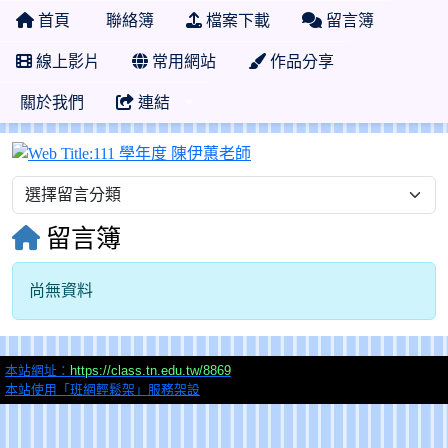
首頁
聯絡簿
檔案下載
留言簿
線上影片
常用網站
作品分享
關於我們
連結
111 學年度 陳伊蕙老師
留言簿
尚無資料
本站網址：
https://class.tn.edu.tw/8869
本站使用「班網輕鬆架」服務架設