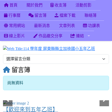
首頁
關於我們
收支簿
活動剪影
行事曆
留言簿
檔案下載
聯絡簿
常用網站
最新消息
文章列表
功課表
線上影片
作品繳交分享
連結
114 學
留言簿
尚無資料
【歡迎來到五年乙班】