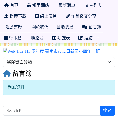
首頁
常用網站
最新消息
文章列表
檔案下載
線上影片
作品繳交分享
活動剪影
關於我們
收支簿
留言簿
行事曆
聯絡簿
功課表
連結
111 學
留言簿
尚無資料
搜尋