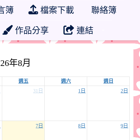
言簿
檔案下載
聯絡簿
作品分享
連結
026年8月
週五
週六
週日
日
31日
1日
2日
日
7日
8日
9日