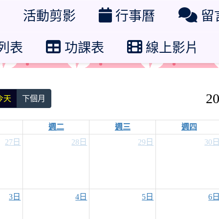
活動剪影
行事曆
留
列表
功課表
線上影片
2
今天
下個月
週二
週三
週四
27日
28日
29日
30
3日
4日
5日
6