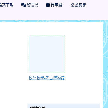
檔案下載
留言簿
行事曆
活動剪影
Action of 116084
校外教學-考古博物館