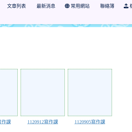
文章列表
最新消息
常用網站
聯絡簿
年度 花蓮縣明禮國小 三年忠班
106831
105766
9寫作課
1120912寫作課
1120905寫作課