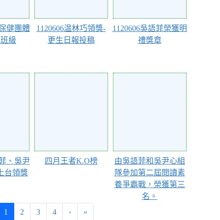
視力保健團體
1120606温林巧領獎-
1120606吳語菲榮獲明
獎班級
更生日報投稿
禮獎章
102847
102807
吳語菲、吳尹
四月王者K.O榜
由吳語菲和吳尹心組
上台領獎
隊參加第二屆閱讀素
養爭霸戰，榮獲第三
名。
(目前頁次)
下一頁
最後頁
1
2
3
4
›
»