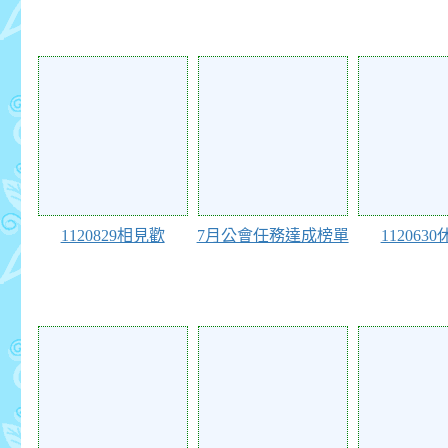
105654
104833
104547
1120829相見歡
7月公會任務達成榜單
112063
104090
104040
103889