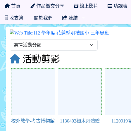
首頁
作品繳交分享
線上影片
功課表
收支簿
關於我們
連結
112 學
活動剪影
116084
115617
107388
校外教學-考古博物館
1130402獨木舟體驗
112091