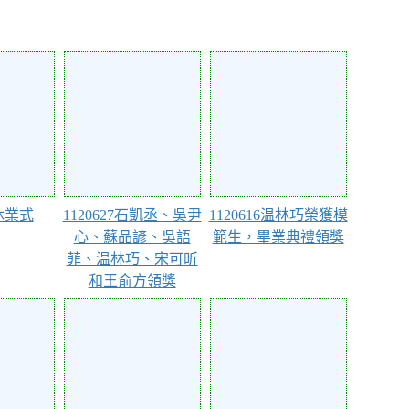
104317
104111
0休業式
1120627石凱丞、吳尹
1120616温林巧榮獲模
心、蘇品諺、吳語
範生，畢業典禮領獎
菲、温林巧、宋可昕
和王俞方領獎
103869
103838