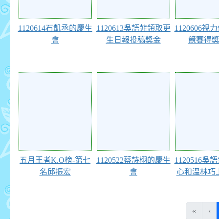
1120614石凱丞的慶生
1120613吳語菲領取更
1120606
會
生日報投稿獎金
競賽得
103732
103388
103227
五月王者K.O榜-第七
1120522蔡詩栩的慶生
1120516
名邱振宏
會
心和温林巧
«
‹