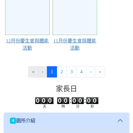
12月份慶生會與體能
11月份慶生會與體能
活動
活動
(目前頁次)
下一頁
最後頁
«
‹
1
2
3
4
›
»
家長日
0
0
0
0
0
0
0
0
0
0
0
0
0
0
:
0
0
:
0
0
天
時
分
秒
園所介紹
4