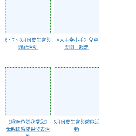
6、7、8月份慶生會與
《大手牽小手》兒童
體能活動
樂園一起走
102873
102871
《啾咪爸媽我愛您》
5月份慶生會與體能活
母親節暨成果發表活
動