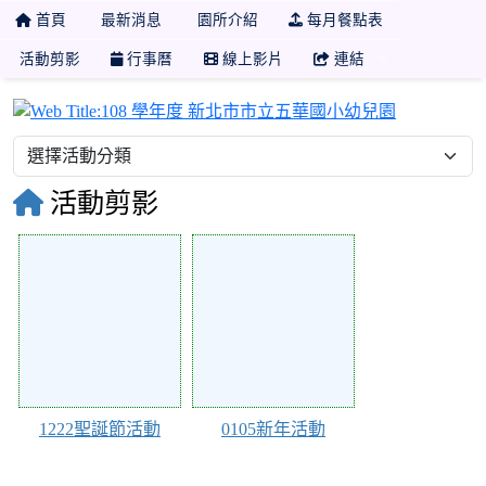
首頁
最新消息
園所介紹
每月餐點表
活動剪影
行事曆
線上影片
連結
108 學年
活動剪影
112805
112804
1222聖誕節活動
0105新年活動