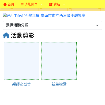
首頁
功能選單
連結
106 學年
活動剪影
90837
90836
親師座談會
新生禮讚