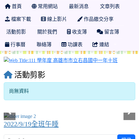
首頁
常用網站
最新消息
文章列表
檔案下載
線上影片
作品繳交分享
活動剪影
關於我們
收支簿
留言簿
行事曆
聯絡簿
功課表
連結
111 學
活動剪影
尚無資料
2022/9/19全班午睡