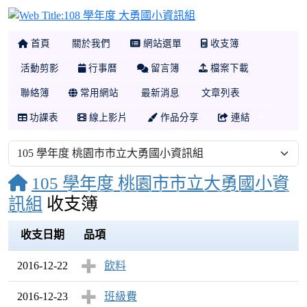
108 學年度 大勇國小
首頁
關於我們
網站選單
收支簿
活動剪影
行事曆
留言簿
檔案下載
聯絡簿
常用網站
最新消息
文章列表
功課表
線上影片
作品分享
連結
105 學年度 桃園市市立大勇國小資
訊組
收支簿
收支日期
品項
2016-12-22
飲料
2016-12-23
班級費