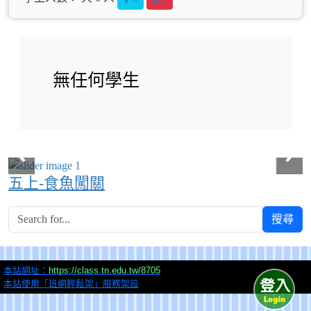
無任何學生
五上-食魚闖關
搜尋
本站網址：
https://class.tn.edu.tw/8705
本站使用「班網輕鬆架」服務架設