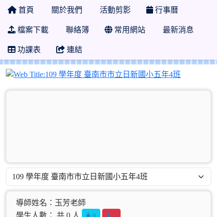
首頁
關於我們
活動剪影
行事曆
檔案下載
聯絡簿
常用網站
最新消息
功課表
連結
109 學
導師姓名：玉芳老師
學生人數： 共 0 人
0
0