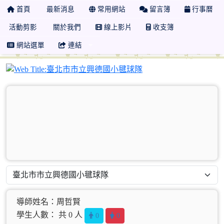
首頁
最新消息
常用網站
留言簿
行事曆
活動剪影
關於我們
線上影片
收支簿
網站選單
連結
臺北市市立興德國小毽
導師姓名：周哲賢
學生人數： 共 0 人
0
0