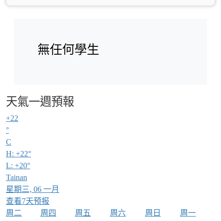
無任何學生
天氣一週預報
+
22
°
C
H:
+
22°
L:
+
20°
Tainan
星期三, 06 一月
查看7天预报
周二
周四
周五
周六
周日
周一