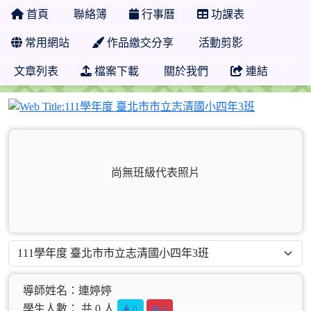
首頁
聯絡簿
行事曆
功課表
常用網站
作品繳交分享
活動剪影
文章列表
檔案下載
關於我們
連結
111學年
尚無班級代表照片
導師姓名：連婷婷
學生人數： 共 0 人
0
0