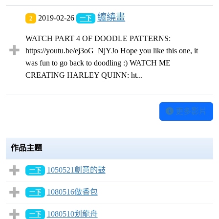
纏繞畫
2019-02-26
2
一下
WATCH PART 4 OF DOODLE PATTERNS:
https://youtu.be/ej3oG_NjYJo Hope you like this one, it
was fun to go back to doodling :) WATCH ME
CREATING HARLEY QUINN: ht...
更多影片
作品主題
1050521創意的鼓
一下
1080516做香包
一下
1080510划龍舟
一下