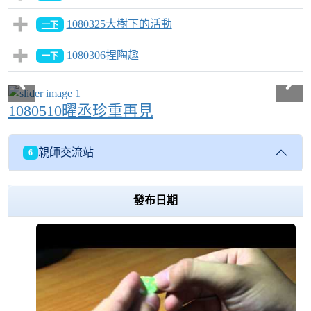
1080325大樹下的活動
一下
1080306捏陶趣
一下
1080510曜丞珍重再見
親師交流站
6
Over View
發布日期