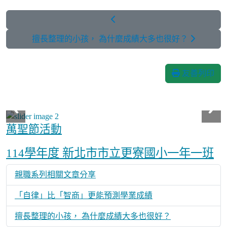
擅長整理的小孩， 為什麼成績大多也很好？
友善列印
萬聖節活動
Over View
114學年度 新北市市立更寮國小一年一班
親職系列相關文章分享
「自律」比「智商」更能預測學業成績
擅長整理的小孩， 為什麼成績大多也很好？