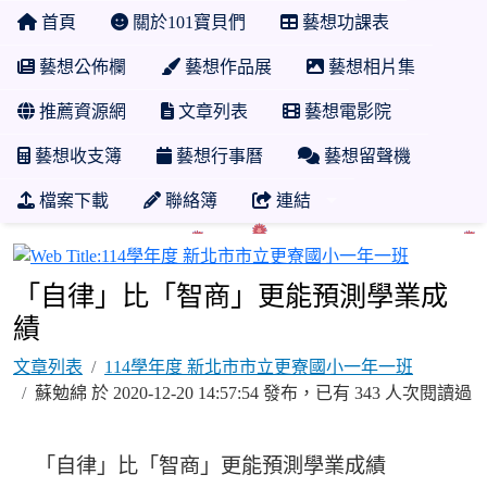
首頁
關於101寶貝們
藝想功課表
藝想公佈欄
藝想作品展
藝想相片集
推薦資源網
文章列表
藝想電影院
藝想收支簿
藝想行事曆
藝想留聲機
檔案下載
聯絡簿
連結
114學年
「自律」比「智商」更能預測學業成
績
文章列表
114學年度 新北市市立更寮國小一年一班
蘇勉綿 於 2020-12-20 14:57:54 發布，已有 343 人次閱讀過
「自律」比「智商」更能預測學業成績