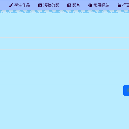
學
學生作品
活動剪影
影片
常用網站
行
臺中市長安國小603班