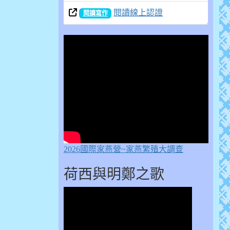
閱讀線上認證
閱讀寫作
2026國際家燕營~家燕繁殖大調查
荷西與明鄭之歌