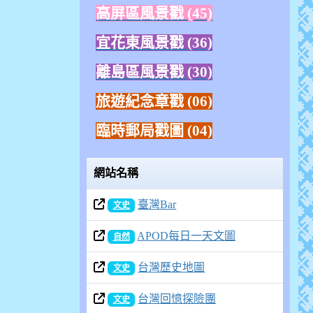
高屏區風景戳 (45)
宜花東風景戳 (36)
離島區風景戳 (30)
旅遊紀念章戳
(06)
臨時郵局戳圖 (04)
網站名稱
臺灣Bar
文史
APOD每日一天文圖
自然
台灣歷史地圖
文史
台灣回憶探險團
文史