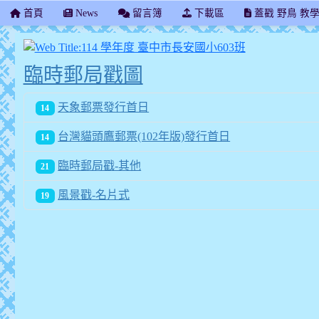
首頁
News
留言簿
下載區
蓋戳 野鳥 教
114 學年度 
臨時郵局戳圖
天象郵票發行首日
14
台灣貓頭鷹郵票(102年版)發行首日
14
臨時郵局戳-其他
21
風景戳-名片式
19