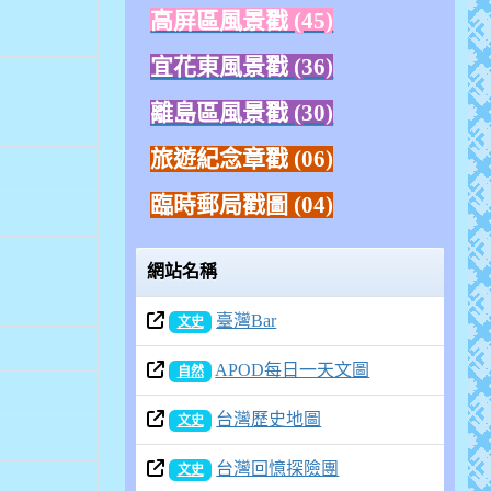
高屏區風景戳 (45)
宜花東風景戳 (36)
離島區風景戳 (30)
旅遊紀念章戳
(06)
臨時郵局戳圖 (04)
網站名稱
臺灣Bar
文史
APOD每日一天文圖
自然
台灣歷史地圖
文史
台灣回憶探險團
文史