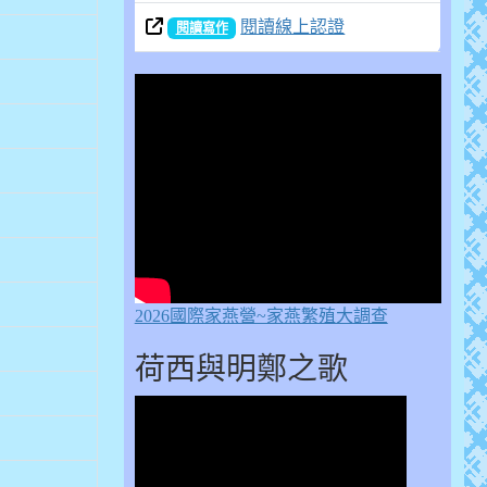
閱讀線上認證
閱讀寫作
2026國際家燕營~家燕繁殖大調查
荷西與明鄭之歌