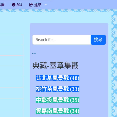
事曆
504
連結
搜尋
link to https://sites.google.com/mail.chanes.
link to https://www.flickr.com/photos/163931878
典藏-蓋章集戳
北北基風景戳 (48)
桃竹苗風景戳 (33)
中彰投風景戳 (39)
雲嘉南風景戳 (34)