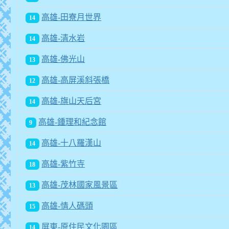
高雄-田寮月世界
14
高雄-清水岩
14
高雄-佛光山
13
高雄-高屏溪斜張橋
12
高雄-旗山天后宮
14
高雄-鍾理和紀念館
9
高雄-十八羅漢山
14
高雄-紫竹寺
18
高雄-茂林國家風景區
13
高雄-情人碼頭
15
屏東-原住民文化園區
14