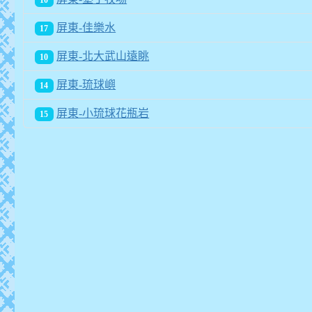
10
屏東-佳樂水
17
屏東-北大武山遠眺
10
屏東-琉球嶼
14
屏東-小琉球花瓶岩
15