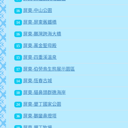
屏東-中山公園
16
屏東-屏東舊鐵橋
14
屏東-鵬灣跨海大橋
16
屏東-萬金聖母殿
15
屏東-四重溪溫泉
15
屏東-伯勞鳥生態展示園區
17
屏東-恆春古城
14
屏東-貓鼻頭群礁海岸
10
屏東-墾丁國家公園
24
屏東-鵝鑾鼻燈塔
36
屏東-墾丁牧場