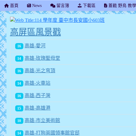
首頁
News
留言簿
下載區
蓋戳 野鳥 教
114 學年度 
高屏區風景戳
高雄-愛河
16
高雄-玫瑰聖母堂
14
高雄-光之穹頂
16
高雄-火車站
14
高雄-西子灣
16
高雄-高雄港
15
高雄-市立美術館
10
高雄-打狗英國領事館官邸
14