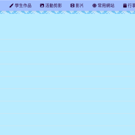
學
學生作品
活動剪影
影片
常用網站
行
臺中市長安國小603班