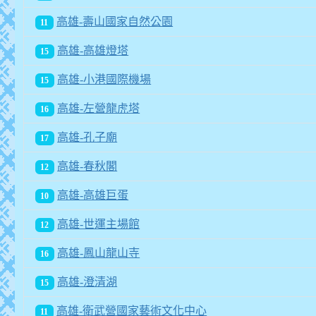
高雄-壽山國家自然公園
11
高雄-高雄燈塔
15
高雄-小港國際機場
15
高雄-左營龍虎塔
16
高雄-孔子廟
17
高雄-春秋閣
12
高雄-高雄巨蛋
10
高雄-世運主場館
12
高雄-鳳山龍山寺
16
高雄-澄清湖
15
高雄-衛武營國家藝術文化中心
11